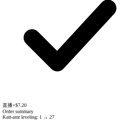
直播
+$7.20
Order summary
Katt-amr leveling: 1 → 27