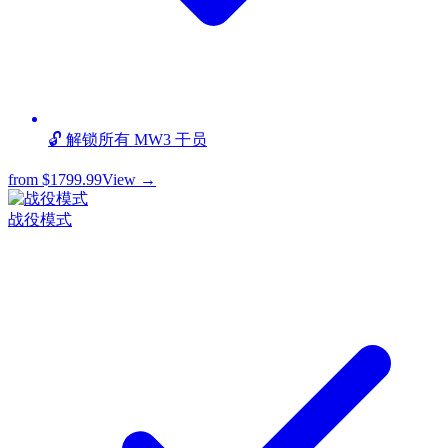
🔓 解锁所有 MW3 干员
from
$1799.99
View →
战役模式