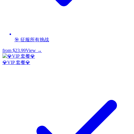
🎯 征服所有挑战
from
$23.99
View →
💎VIP 套餐💎