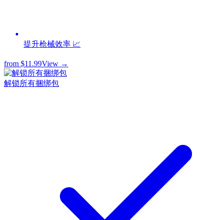
提升枪械效率 📈
from
$11.99
View →
解锁所有捆绑包