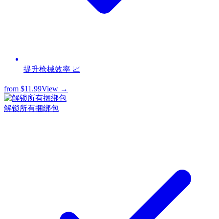
提升枪械效率 📈
from
$11.99
View →
解锁所有捆绑包