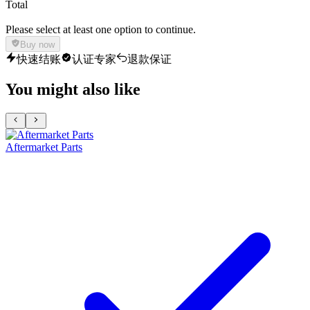
Total
Please select at least one option to continue.
Buy now
快速结账
认证专家
退款保证
You might also like
Aftermarket Parts