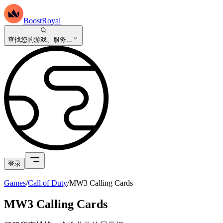
BoostRoyal
查找您的游戏、服务...
登录
Games
/
Call of Duty
/
MW3 Calling Cards
MW3 Calling Cards