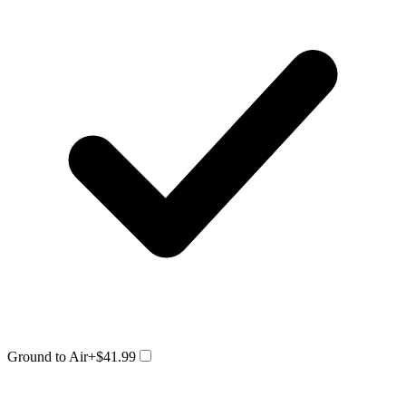
Ground to Air
+$41.99