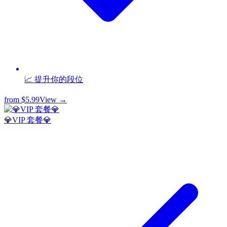
📈 提升你的段位
from
$5.99
View →
💎VIP 套餐💎