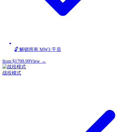
🔓 解锁所有 MW3 干员
from
$1799.99
View →
战役模式