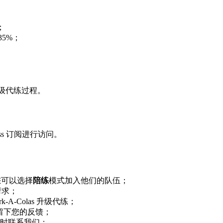
；
5%；
 升级代练过程。
e Pass 订阅进行访问。
者您可以选择
陪练
模式加入他们的队伍；
请求；
-A-Colas 升级代练；
留下您的反馈；
时联系我们；