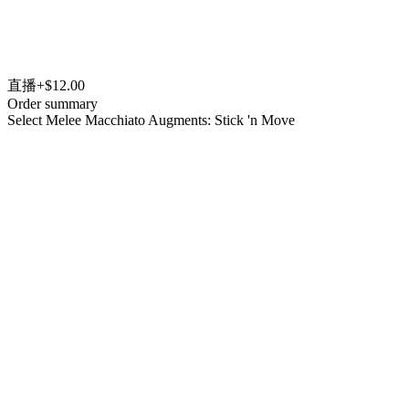
直播
+$12.00
Order summary
Select Melee Macchiato Augments: Stick 'n Move