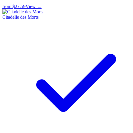
from
$27.59
View →
Citadelle des Morts