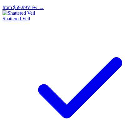
from
$59.99
View →
Shattered Veil