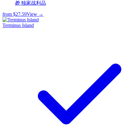
🎁 独家战利品
from
$27.59
View →
Terminus Island