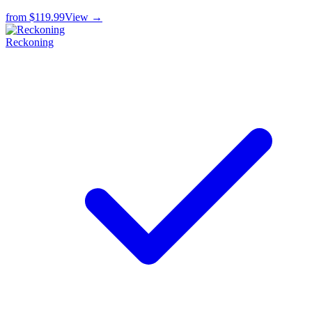
from
$119.99
View →
Reckoning