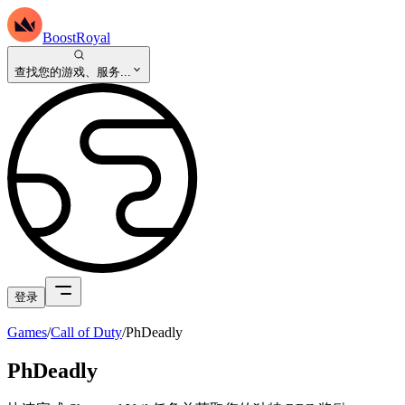
BoostRoyal
查找您的游戏、服务...
登录
Games
/
Call of Duty
/
PhDeadly
PhDeadly