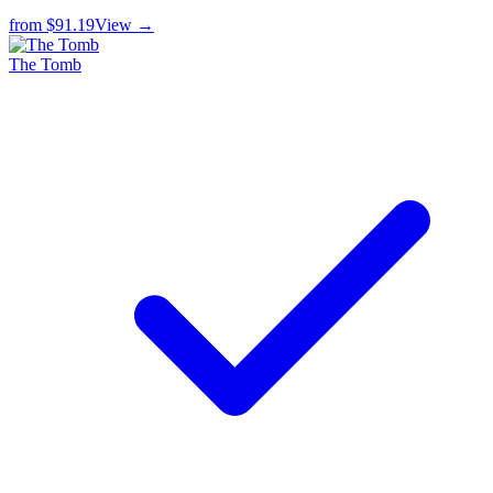
from
$91.19
View →
The Tomb