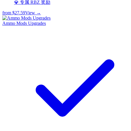
💎 专属 RBZ 奖励
from
$27.59
View →
Ammo Mods Upgrades