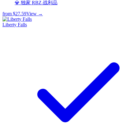
💎 独家 RBZ 战利品
from
$27.59
View →
Liberty Falls