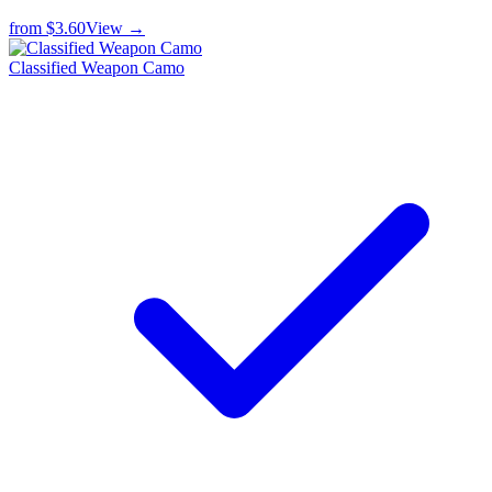
from
$3.60
View →
Classified Weapon Camo