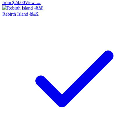
from
$24.00
View →
Rebirth Island 挑战