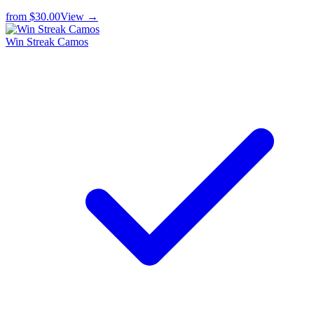
from
$30.00
View →
Win Streak Camos