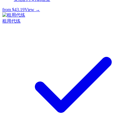
from
$43.19
View →
租用代练