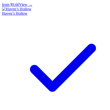
from
$9.60
View →
Haven’s Hollow