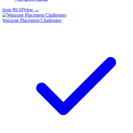
from
$9.59
View →
Warzone Placement Challenges