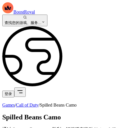
BoostRoyal
查找您的游戏、服务...
登录
Games
/
Call of Duty
/
Spilled Beans Camo
Spilled Beans Camo