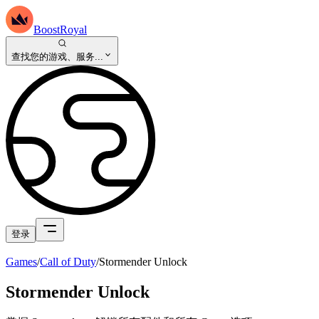
BoostRoyal
查找您的游戏、服务...
登录
Games
/
Call of Duty
/
Stormender Unlock
Stormender Unlock