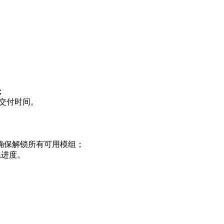
；
的交付时间。
确保解锁所有可用模组；
代练进度。