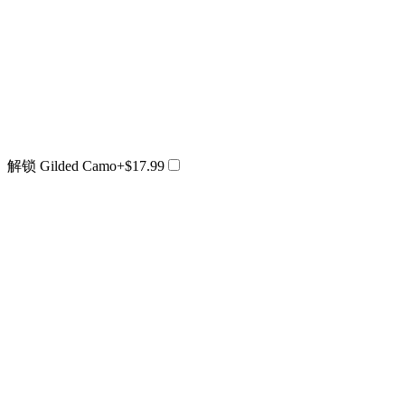
解锁 Gilded Camo
+$17.99