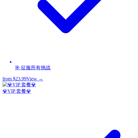
🎯 征服所有挑战
from
$23.99
View →
💎VIP 套餐💎