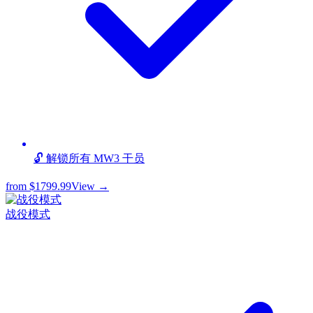
🔓 解锁所有 MW3 干员
from
$1799.99
View →
战役模式