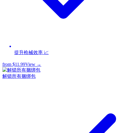
提升枪械效率 📈
from
$11.99
View →
解锁所有捆绑包