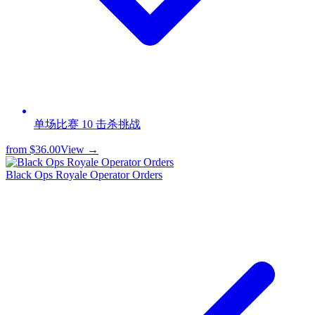
单场比赛 10 击杀挑战
from
$36.00
View →
Black Ops Royale Operator Orders