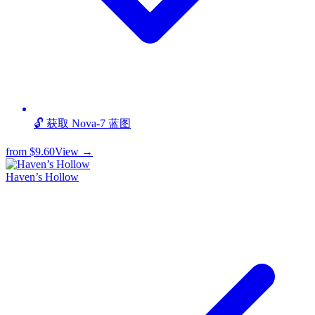
🔓 获取 Nova-7 蓝图
from
$9.60
View →
Haven’s Hollow