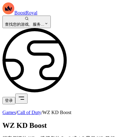
BoostRoyal
查找您的游戏、服务...
登录
Games
/
Call of Duty
/
WZ KD Boost
WZ KD Boost