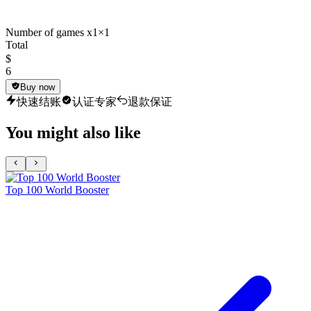
Number of games x1
×1
Total
$
6
Buy now
快速结账
认证专家
退款保证
You might also like
Top 100 World Booster