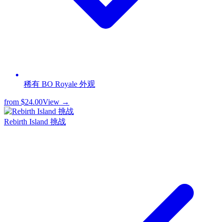
稀有 BO Royale 外观
from
$24.00
View →
Rebirth Island 挑战