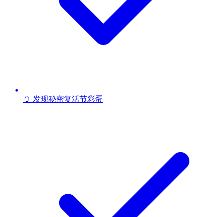
🥚 发现秘密复活节彩蛋