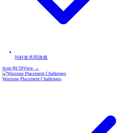
与好友共同游戏
from
$9.59
View →
Warzone Placement Challenges