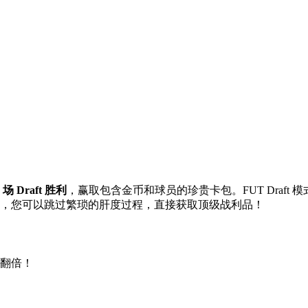
4 场 Draft 胜利
，赢取包含金币和球员的珍贵卡包。FUT Draf
ft 代练，您可以跳过繁琐的肝度过程，直接获取顶级战利品！
翻倍！