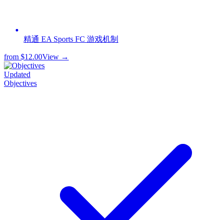
精通 EA Sports FC 游戏机制
from
$12.00
View →
Updated
Objectives