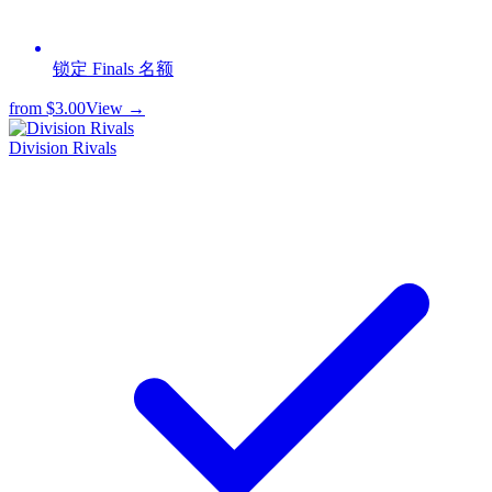
锁定 Finals 名额
from
$3.00
View →
Division Rivals