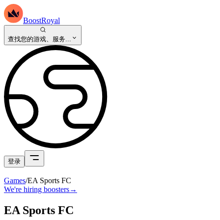
BoostRoyal
查找您的游戏、服务...
登录
Games
/
EA Sports FC
We're hiring boosters
→
EA Sports FC