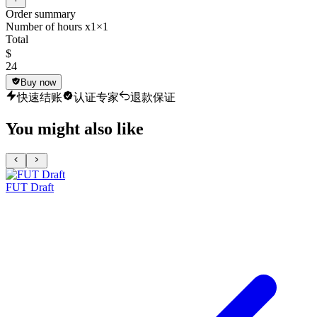
Order summary
Number of hours x1
×1
Total
$
24
Buy now
快速结账
认证专家
退款保证
You might also like
FUT Draft