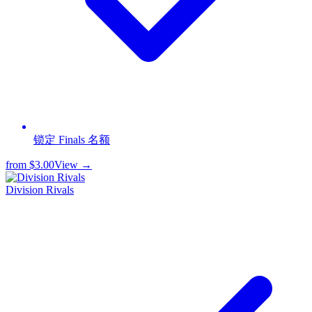
锁定 Finals 名额
from
$3.00
View →
Division Rivals