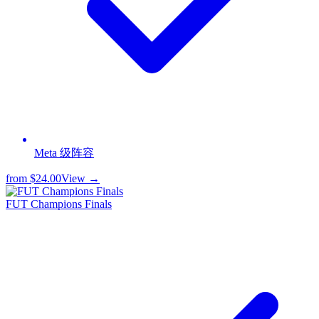
Meta 级阵容
from
$24.00
View →
FUT Champions Finals