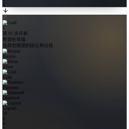
1
5
第 02 步
目标
希望的等级
选择您期望的段位和分段
Bronze
Silver
Gold
Platinum
Diamond
Legend
10
9
8
7