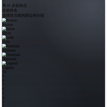
5
第 01 步
起始点
目前排名
选择您当前的段位和分段
Bronze
Silver
Gold
Platinum
Diamond
Legend
10
9
8
7
6
5
4
3
2