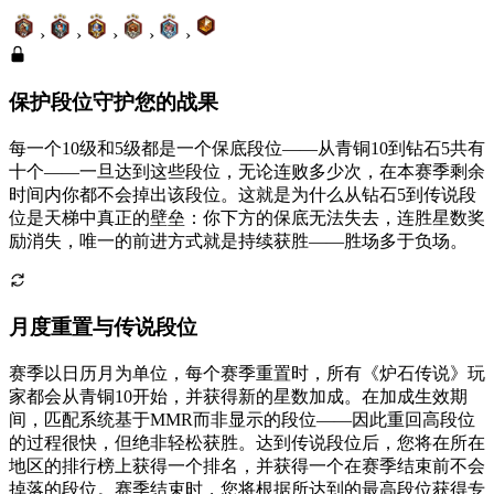
›
›
›
›
›
保护段位守护您的战果
每一个10级和5级都是一个保底段位——从青铜10到钻石5共有
十个——一旦达到这些段位，无论连败多少次，在本赛季剩余
时间内你都不会掉出该段位。这就是为什么从钻石5到传说段
位是天梯中真正的壁垒：你下方的保底无法失去，连胜星数奖
励消失，唯一的前进方式就是持续获胜——胜场多于负场。
月度重置与传说段位
赛季以日历月为单位，每个赛季重置时，所有《炉石传说》玩
家都会从青铜10开始，并获得新的星数加成。在加成生效期
间，匹配系统基于MMR而非显示的段位——因此重回高段位
的过程很快，但绝非轻松获胜。达到传说段位后，您将在所在
地区的排行榜上获得一个排名，并获得一个在赛季结束前不会
掉落的段位。赛季结束时，您将根据所达到的最高段位获得专