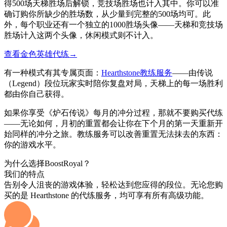
得500场天梯胜场后解锁，竞技场胜场也计入其中。你可以准
确订购你所缺少的胜场数，从少量到完整的500场均可。此
外，每个职业还有一个独立的1000胜场头像——天梯和竞技场
胜场计入这两个头像，休闲模式则不计入。
查看金色英雄代练
→
有一种模式有其专属页面：
Hearthstone教练服务
——由传说
（Legend）段位玩家实时陪你复盘对局，天梯上的每一场胜利
都由你自己获得。
如果你享受《炉石传说》每月的冲分过程，那就不要购买代练
——无论如何，月初的重置都会让你在下个月的第一天重新开
始同样的冲分之旅。教练服务可以改善重置无法抹去的东西：
你的游戏水平。
为什么选择BoostRoyal？
我们的特点
告别令人沮丧的游戏体验，轻松达到您应得的段位。无论您购
买的是 Hearthstone 的代练服务，均可享有所有高级功能。