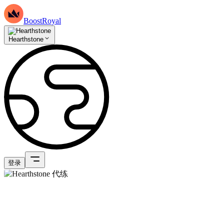
BoostRoyal
Hearthstone
登录