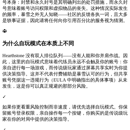
号本身：封禁和永久封号是其明确列出的处罚措施，而永久封
号意味着账号访问权限和虚拟物品的丧失。这种情况实际发生
的频率，暴雪之外无人知晓——社区的反馈各执一词，且大多
是轶事证据，因此请将任何向你引用百分比的服务视为猜测。
为什么自玩模式在本质上不同
Hearthstone 没有双人排位队列——没有人能和你并肩作战。因
此，这里的自玩模式意味着代练员永远不会触及你的账号：你
亲自进行每一场游戏，而传说级玩家通过屏幕共享实时为你提
供决策指导。这并不代表付费辅助是暴雪认可的行为，但共享
账号凭据这一违规行为（EULA 中明确指出的具体事项）从未
发生，这是你可以真正规避的那部分风险。
✓
如果你更看重风险控制而非速度，请优先选择自玩模式。你保
留账号登录权限，亲自操作每一个按键，你购买的是传说级玩
家在你的对局中提供的决策指导。
✓