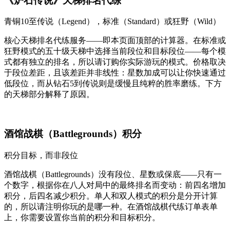
《炉石传说》天梯排名代练
青铜10至传说（Legend），标准（Standard）或狂野（Wild）
核心天梯排名代练服务——即本页面顶部的计算器。在标准或
狂野模式的五十级天梯中选择当前段位和目标段位——每个模
式都有独立的排名，所以请订购你实际游玩的模式。价格取决
于段位差距，且该差距并非线性：星数加成可以让你快速通过
低段位，而从钻石5到传说则是缓慢且纯粹的胜率磨练。下方
的天梯部分解释了原因。
酒馆战棋（Battlegrounds）积分
积分目标，而非段位
酒馆战棋（Battlegrounds）没有段位、星数或保底——只有一
个数字，根据你在八人对局中的最终排名而变动：前四名增加
积分，后四名减少积分。单人和双人模式的积分是分开计算
的，所以请注明你玩的是哪一种。在酒馆战棋代练订单表单
上，你需要设置你当前的积分和目标积分。