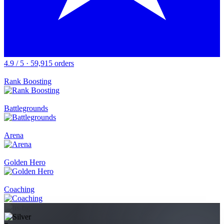
4.9 / 5 · 59,915 orders
Rank Boosting
Battlegrounds
Arena
Golden Hero
Coaching