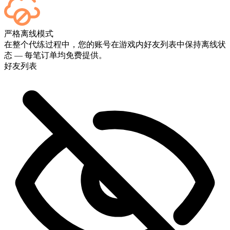
可以的——每场比赛结束后都会显示在您的仪表板上。如果您
严格离线模式
想观看比赛实况，请在结账时添加“直播”服务。
在整个代练过程中，您的账号在游戏内好友列表中保持离线状
态 — 每笔订单均免费提供。
好友列表
太棒了！我可以实时追踪进度吗？
太棒了，你们是最棒的 🧡