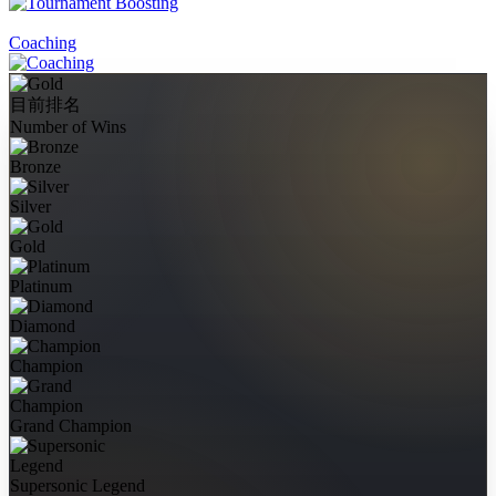
Coaching
目前排名
Number of Wins
Bronze
Silver
Gold
Platinum
Diamond
Champion
Grand Champion
Supersonic Legend