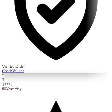
Verified Order
Coach
Veliona
"
T
T***5
Yesterday