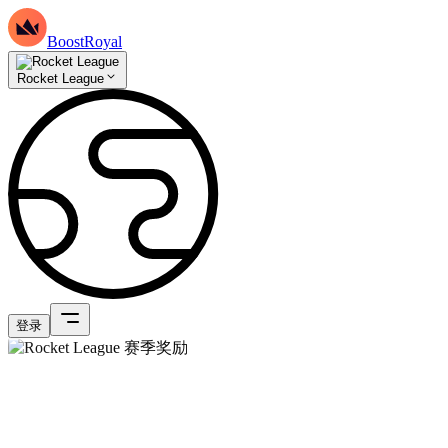
BoostRoyal
Rocket League
登录