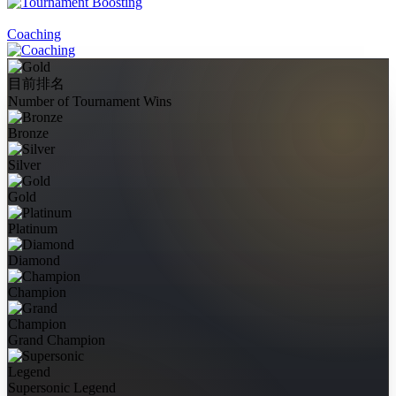
Coaching
目前排名
Number of Tournament Wins
Bronze
Silver
Gold
Platinum
Diamond
Champion
Grand Champion
Supersonic Legend