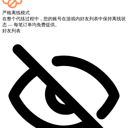
可以的——每场比赛结束后都会显示在您的仪表板上。如果您
严格离线模式
想观看比赛实况，请在结账时添加“直播”服务。
在整个代练过程中，您的账号在游戏内好友列表中保持离线状
态 — 每笔订单均免费提供。
好友列表
太棒了！我可以实时追踪进度吗？
太棒了，你们是最棒的 🧡