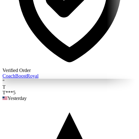
Verified Order
Coach
BoostRoyal
"
T
T***5
Yesterday