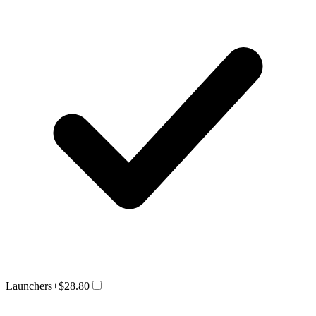
Launchers
+$28.80