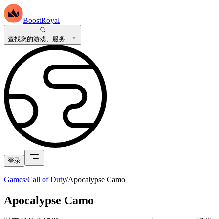
BoostRoyal
查找您的游戏、服务...
登录
Games
/
Call of Duty
/
Apocalypse Camo
Apocalypse Camo