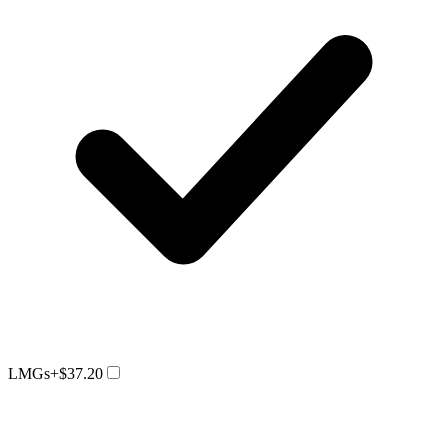
LMGs
+$37.20