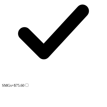
SMGs
+$75.60