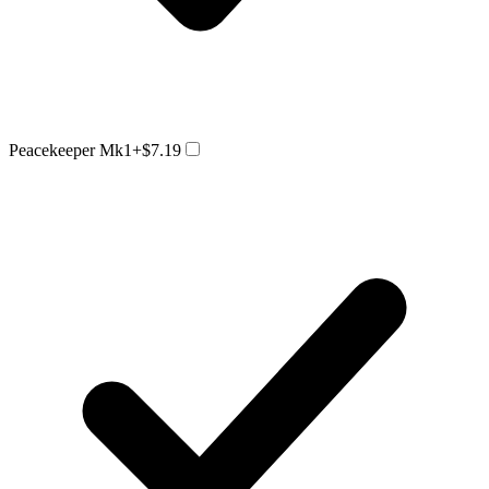
Peacekeeper Mk1
+$7.19