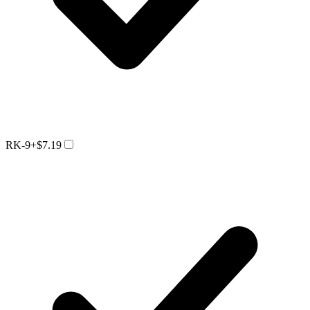
RK-9
+$7.19