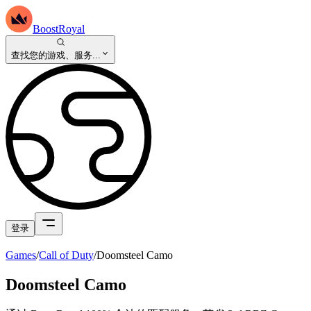
BoostRoyal
查找您的游戏、服务...
登录
Games
/
Call of Duty
/
Doomsteel Camo
Doomsteel Camo