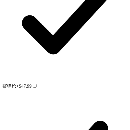
霰弹枪
+$47.99