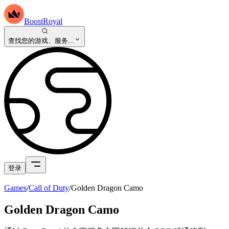
BoostRoyal
查找您的游戏、服务...
登录
Games
/
Call of Duty
/
Golden Dragon Camo
Golden Dragon Camo