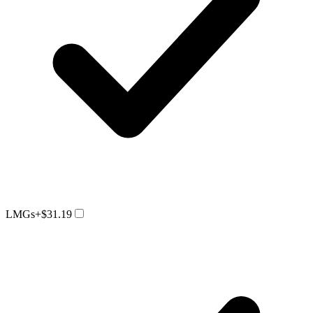
LMGs
+$31.19