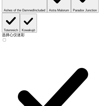
Ashes of the Damned
Included
Astra Malorum
Paradox Junction
Totenreich
Kowakujō
选择心仪迷彩