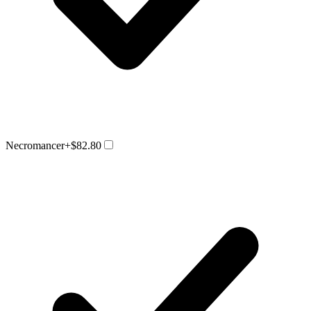
Necromancer
+$82.80