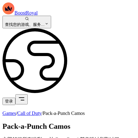
BoostRoyal
查找您的游戏、服务...
登录
Games
/
Call of Duty
/
Pack-a-Punch Camos
Pack-a-Punch Camos