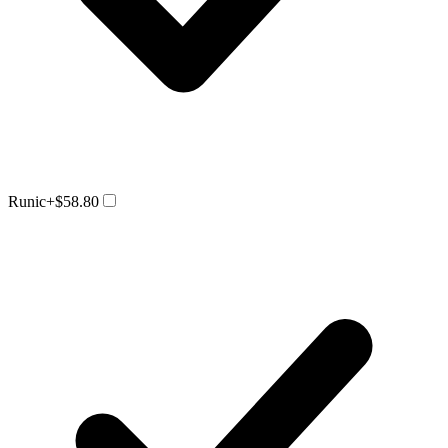
Runic
+$58.80