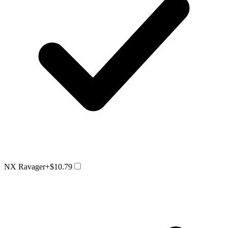
NX Ravager
+$10.79