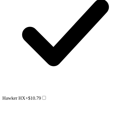
Hawker HX
+$10.79