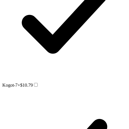
Kogot-7
+$10.79