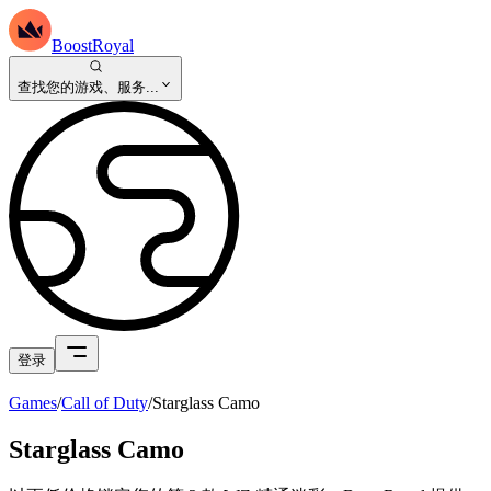
BoostRoyal
查找您的游戏、服务...
登录
Games
/
Call of Duty
/
Starglass Camo
Starglass Camo