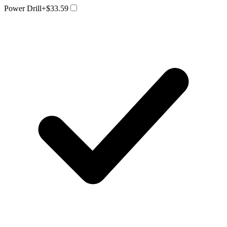
Power Drill
+$33.59