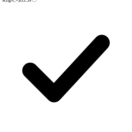
Krig-C
+$33.59