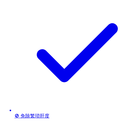
🚫 免除繁琐肝度