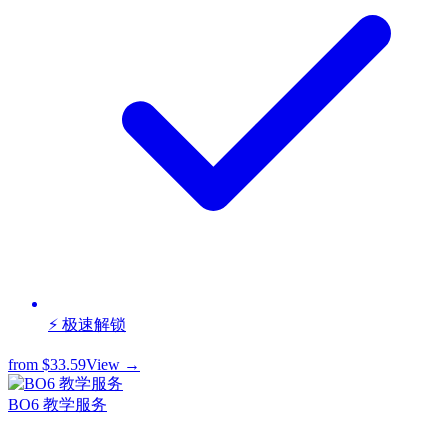
⚡ 极速解锁
from
$33.59
View →
BO6 教学服务