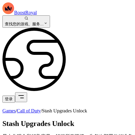
BoostRoyal
查找您的游戏、服务...
登录
Games
/
Call of Duty
/
Stash Upgrades Unlock
Stash Upgrades Unlock