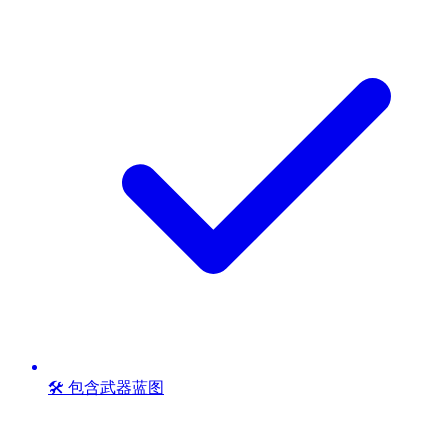
🛠️ 包含武器蓝图