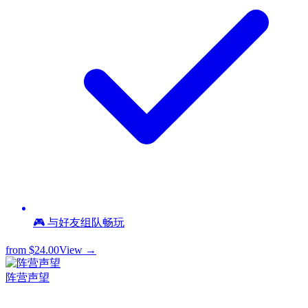
🎮 与好友组队畅玩
from
$24.00
View →
阵营声望