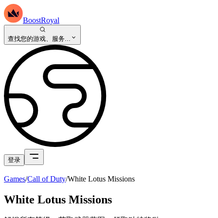
BoostRoyal
查找您的游戏、服务...
登录
Games
/
Call of Duty
/
White Lotus Missions
White Lotus Missions