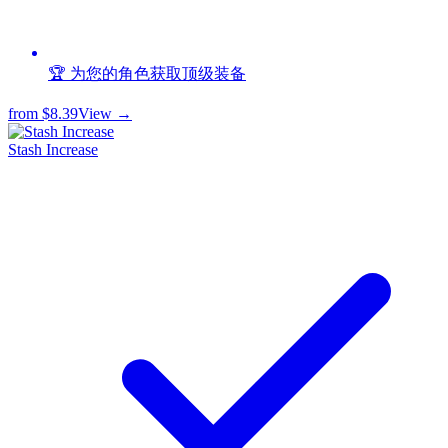
🏆 为您的角色获取顶级装备
from
$8.39
View →
Stash Increase