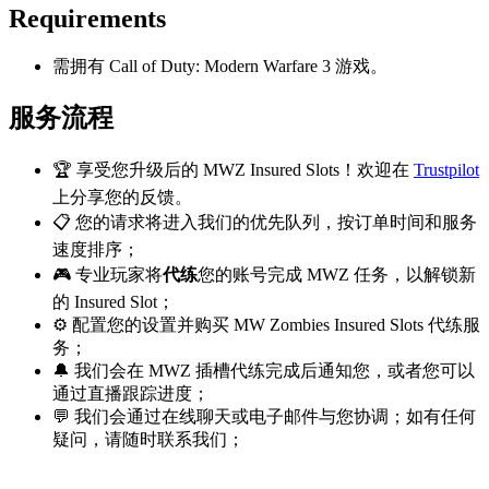
Requirements
需拥有 Call of Duty: Modern Warfare 3 游戏。
服务流程
🏆 享受您升级后的 MWZ Insured Slots！欢迎在
Trustpilot
上分享您的反馈。
📋 您的请求将进入我们的优先队列，按订单时间和服务
速度排序；
🎮 专业玩家将
代练
您的账号完成 MWZ 任务，以解锁新
的 Insured Slot；
⚙️ 配置您的设置并购买 MW Zombies Insured Slots 代练服
务；
🔔 我们会在 MWZ 插槽代练完成后通知您，或者您可以
通过直播跟踪进度；
💬 我们会通过在线聊天或电子邮件与您协调；如有任何
疑问，请随时联系我们；