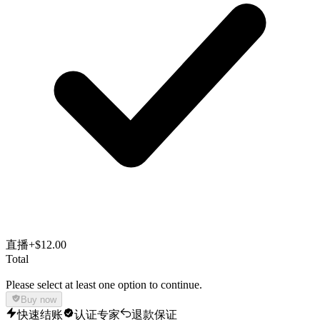
直播
+$12.00
Total
Please select at least one option to continue.
Buy now
快速结账
认证专家
退款保证