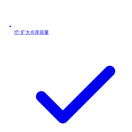
📦 扩大仓库容量