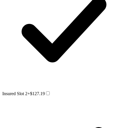
Insured Slot 2
+$127.19