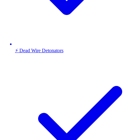
⚡ Dead Wire Detonators