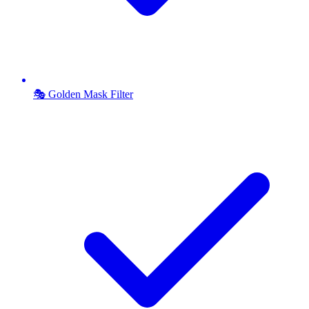
🎭 Golden Mask Filter