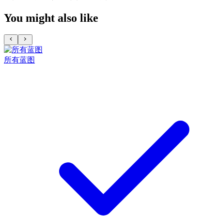
You might also like
所有蓝图