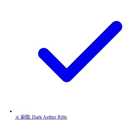
⚔️ 刷取 Dark Aether Rifts