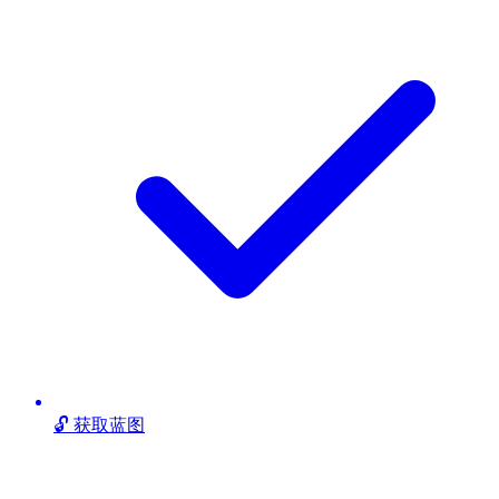
🔓 获取蓝图