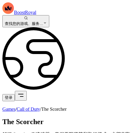
BoostRoyal
查找您的游戏、服务...
登录
Games
/
Call of Duty
/
The Scorcher
The Scorcher