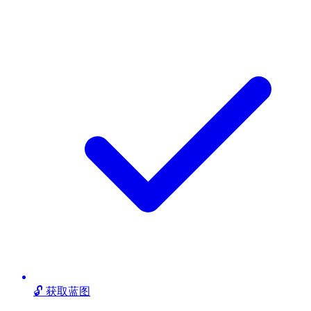
🔓 获取蓝图