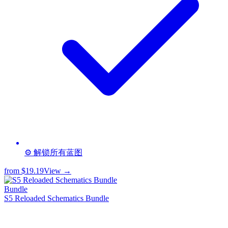
⚙️ 解锁所有蓝图
from
$19.19
View →
Bundle
S5 Reloaded Schematics Bundle