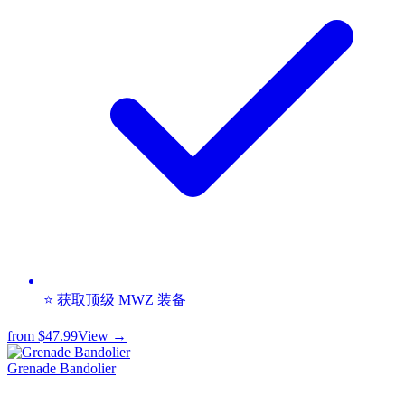
⭐ 获取顶级 MWZ 装备
from
$47.99
View →
Grenade Bandolier