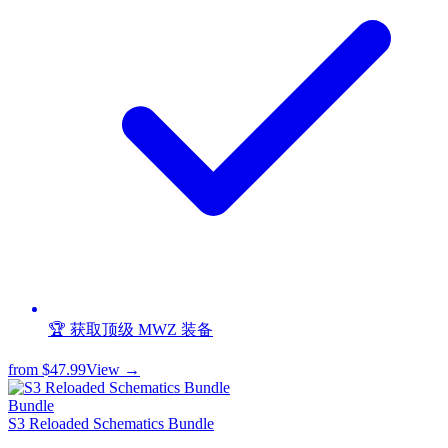
🏆 获取顶级 MWZ 装备
from
$47.99
View →
Bundle
S3 Reloaded Schematics Bundle