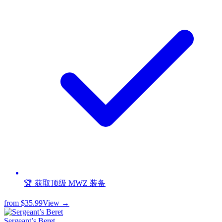
🏆 获取顶级 MWZ 装备
from
$35.99
View →
Sergeant’s Beret