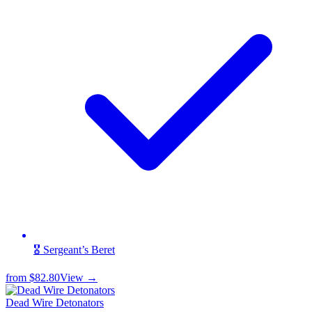
🎖️ Sergeant’s Beret
from
$82.80
View →
Dead Wire Detonators