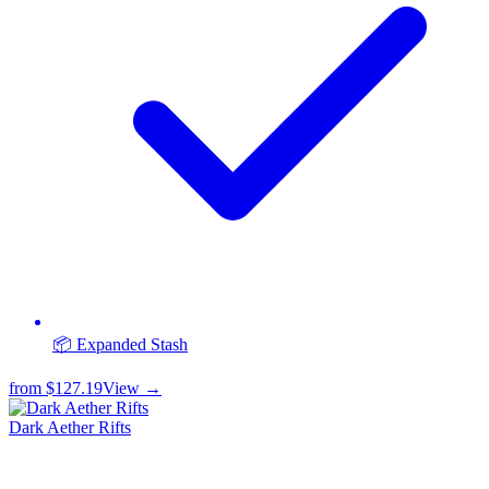
📦 Expanded Stash
from
$127.19
View →
Dark Aether Rifts