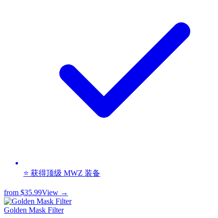
⭐ 获得顶级 MWZ 装备
from
$35.99
View →
Golden Mask Filter