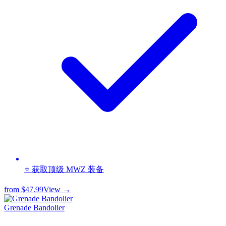
⭐ 获取顶级 MWZ 装备
from
$47.99
View →
Grenade Bandolier