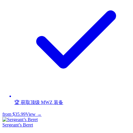
🏆 获取顶级 MWZ 装备
from
$35.99
View →
Sergeant’s Beret