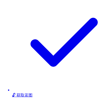
🔓 获取蓝图