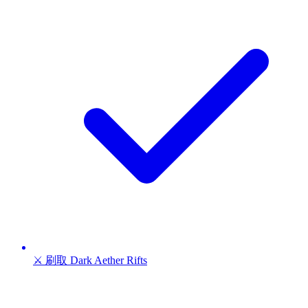
⚔️ 刷取 Dark Aether Rifts