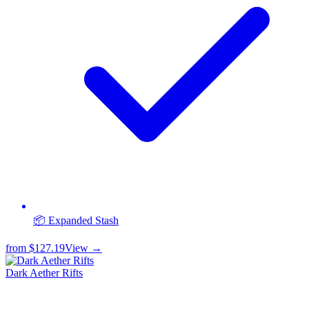
📦 Expanded Stash
from
$127.19
View →
Dark Aether Rifts