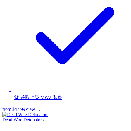
🏆 获取顶级 MWZ 装备
from
$47.99
View →
Dead Wire Detonators