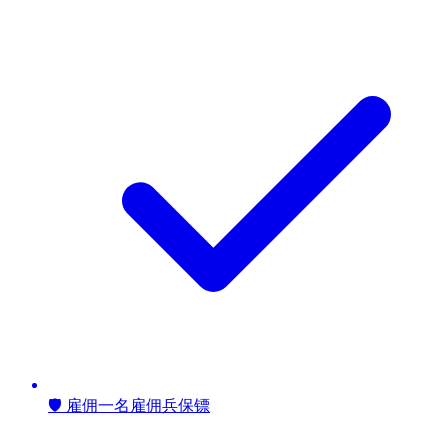
🛡️ 雇佣一名雇佣兵保镖