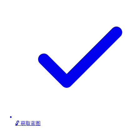
🔓 获取蓝图