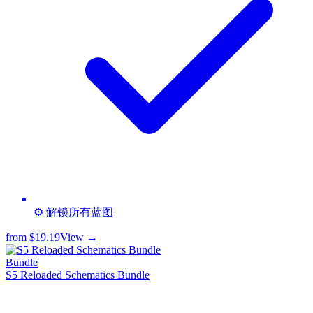
⚙️ 解锁所有蓝图
from
$19.19
View →
Bundle
S5 Reloaded Schematics Bundle