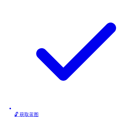
🔓 获取蓝图