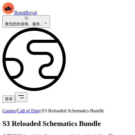
BoostRoyal
查找您的游戏、服务...
登录
Games
/
Call of Duty
/
S3 Reloaded Schematics Bundle
S3 Reloaded Schematics Bundle