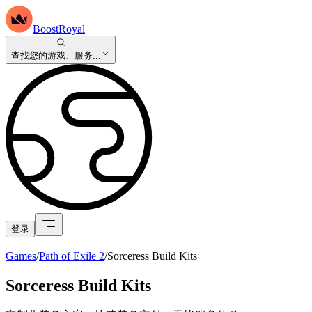
BoostRoyal
查找您的游戏、服务...
登录
Games
/
Path of Exile 2
/
Sorceress Build Kits
Sorceress Build Kits