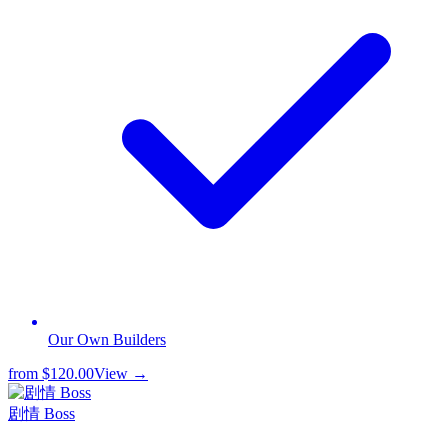
Our Own Builders
from
$120.00
View →
剧情 Boss