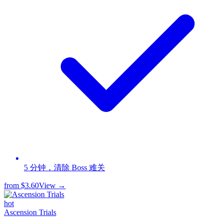
5 分钟，清除 Boss 难关
from
$3.60
View →
hot
Ascension Trials