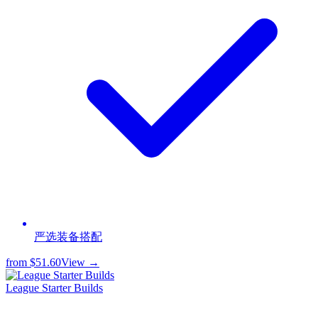
严选装备搭配
from
$51.60
View →
League Starter Builds