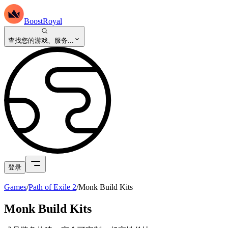
BoostRoyal
查找您的游戏、服务...
登录
Games
/
Path of Exile 2
/
Monk Build Kits
Monk Build Kits