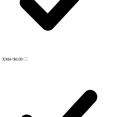
XM4
+$6.00