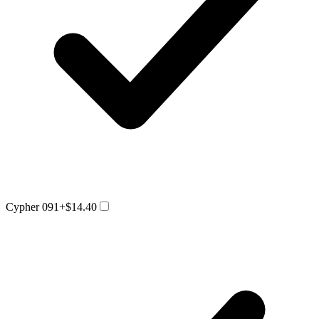
Cypher 091
+$14.40