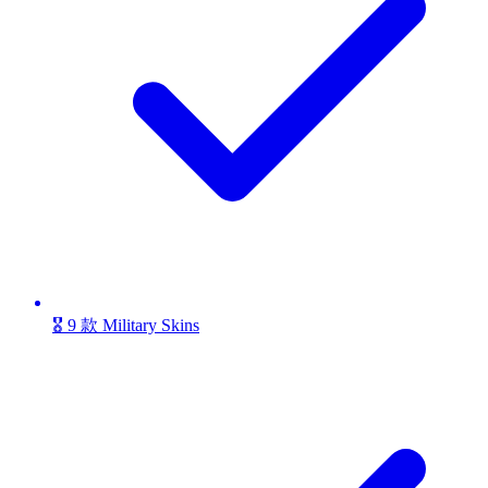
🎖️ 9 款 Military Skins