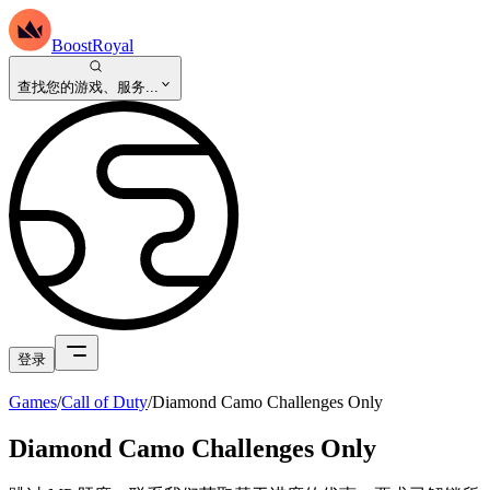
BoostRoyal
查找您的游戏、服务...
登录
Games
/
Call of Duty
/
Diamond Camo Challenges Only
Diamond Camo Challenges Only