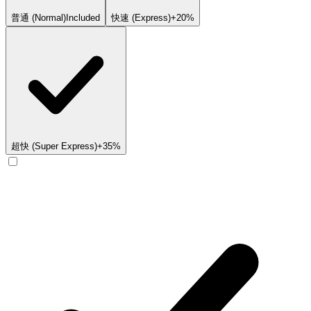
普通 (Normal)
Included
快速 (Express)
+20%
超快 (Super Express)
+35%