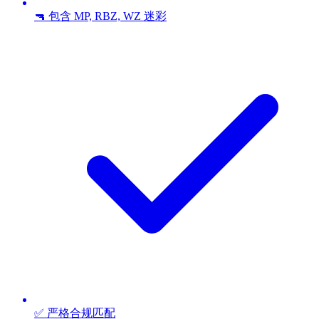
🔫 包含 MP, RBZ, WZ 迷彩
✅ 严格合规匹配