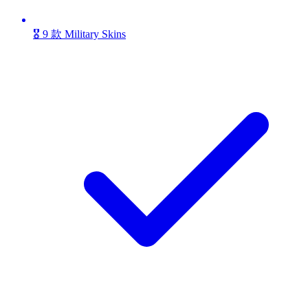
🎖️ 9 款 Military Skins