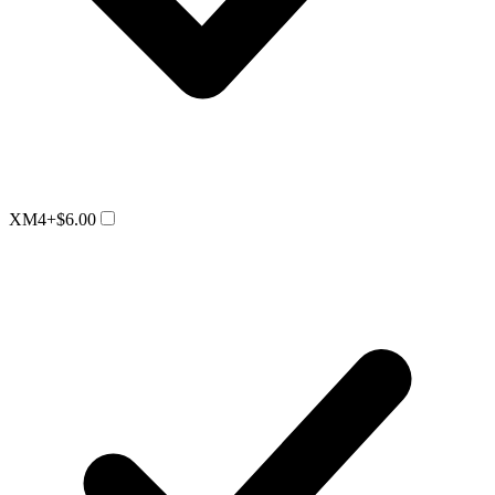
XM4
+$6.00