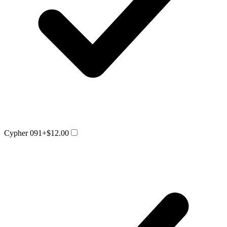
Cypher 091
+$12.00