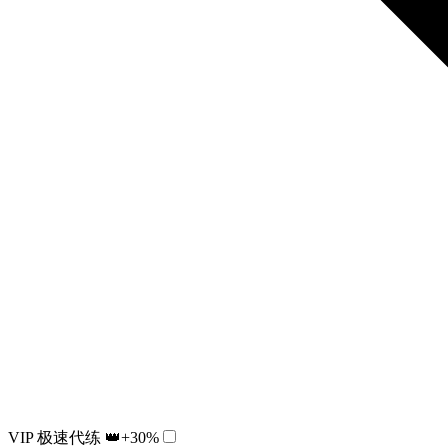
VIP 极速代练 👑
+30%