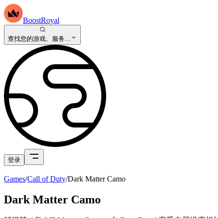
BoostRoyal
查找您的游戏、服务...
登录
Games
/
Call of Duty
/
Dark Matter Camo
Dark Matter Camo