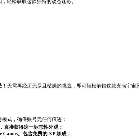
受专属进度折扣，轻松获取这款独特的动态迷彩。
芒！
无需再经历无尽且枯燥的挑战，即可轻松解锁这款充满宇宙风格的 Dar
、隐身模式，确保账号无任何痕迹；
任务过程，直接获得这一标志性外观；
ine Camos。包含免费的 XP 加成；