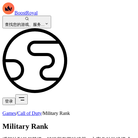
BoostRoyal
查找您的游戏、服务...
登录
Games
/
Call of Duty
/
Military Rank
Military Rank