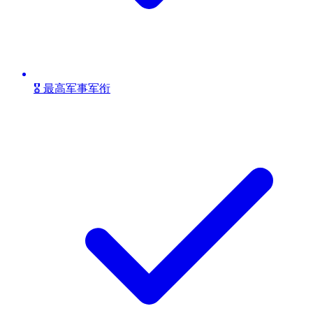
🎖️ 最高军事军衔