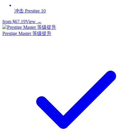
冲击 Prestige 10
from
$67.19
View →
Prestige Master 等级提升