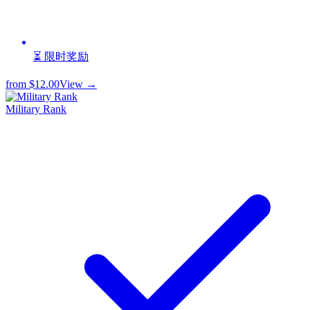
⏳ 限时奖励
from
$12.00
View →
Military Rank