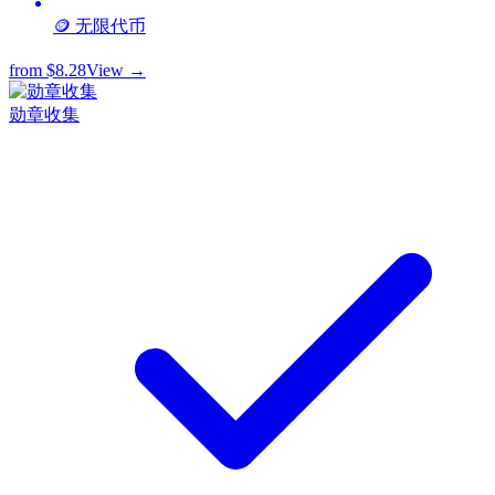
🪙 无限代币
from
$8.28
View →
勋章收集