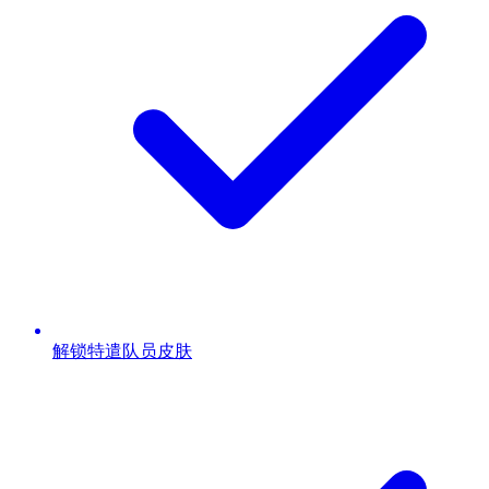
解锁特遣队员皮肤