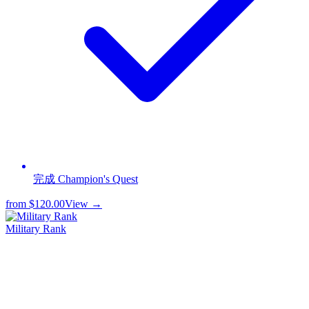
完成 Champion's Quest
from
$120.00
View →
Military Rank