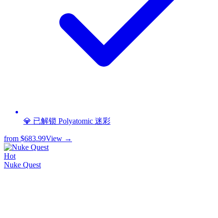
💎 已解锁 Polyatomic 迷彩
from
$683.99
View →
Hot
Nuke Quest