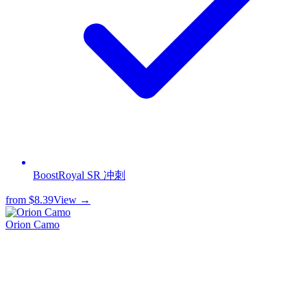
BoostRoyal SR 冲刺
from
$8.39
View →
Orion Camo