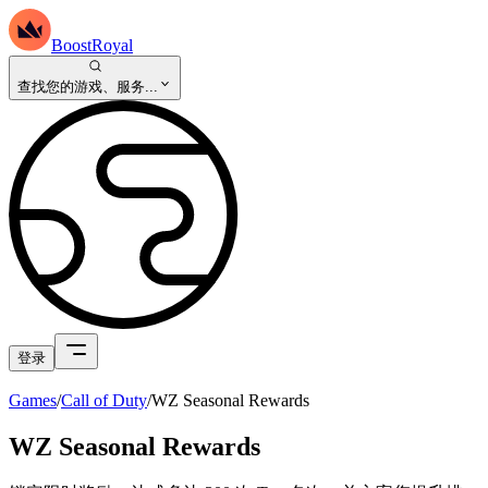
BoostRoyal
查找您的游戏、服务...
登录
Games
/
Call of Duty
/
WZ Seasonal Rewards
WZ Seasonal Rewards