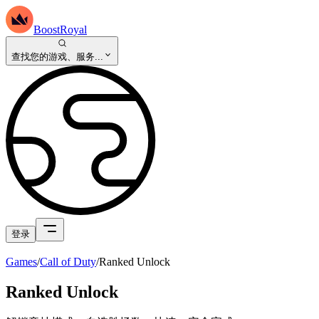
BoostRoyal
查找您的游戏、服务...
登录
Games
/
Call of Duty
/
Ranked Unlock
Ranked Unlock