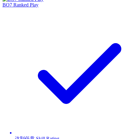
BO7 Ranked Play
达到任意 Skill Rating