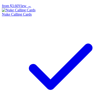
from
$3.60
View →
Nuke Calling Cards