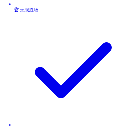
🏆 无限胜场