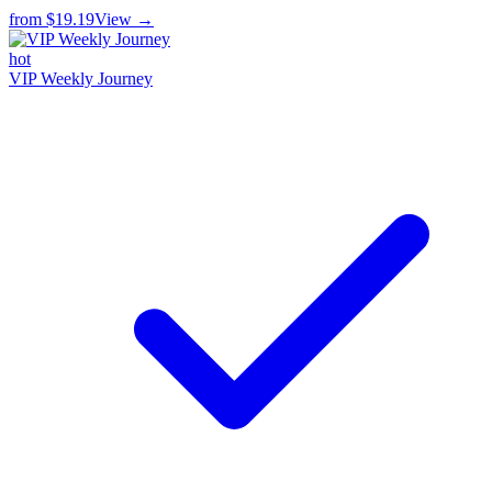
from
$19.19
View →
hot
VIP Weekly Journey