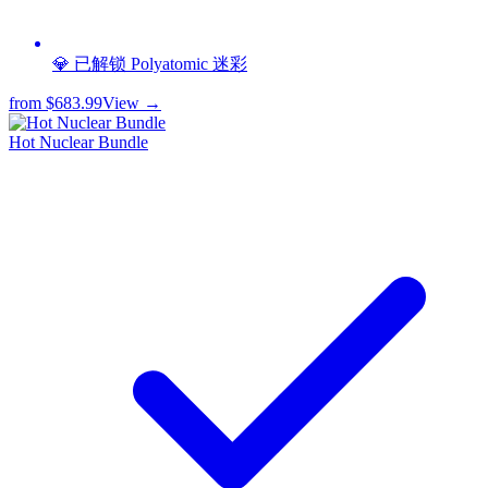
💎 已解锁 Polyatomic 迷彩
from
$683.99
View →
Hot Nuclear Bundle