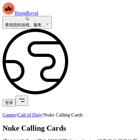
BoostRoyal
查找您的游戏、服务...
登录
Games
/
Call of Duty
/
Nuke Calling Cards
Nuke Calling Cards