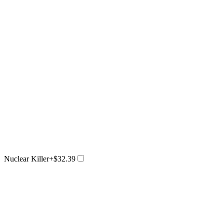
Nuclear Killer
+$32.39