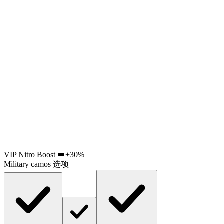
VIP Nitro Boost 👑
+30%
Military camos 选项