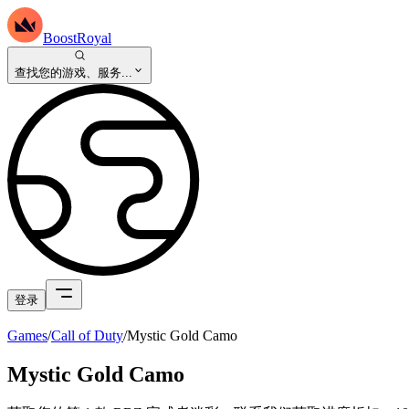
BoostRoyal
查找您的游戏、服务...
登录
Games
/
Call of Duty
/
Mystic Gold Camo
Mystic Gold Camo