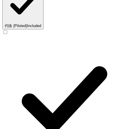
代练 (Piloted)
Included