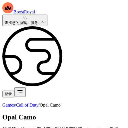
BoostRoyal
查找您的游戏、服务...
登录
Games
/
Call of Duty
/
Opal Camo
Opal Camo