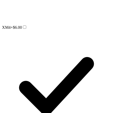
XM4
+$6.00