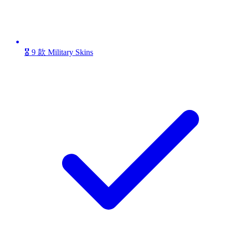
🎖️ 9 款 Military Skins