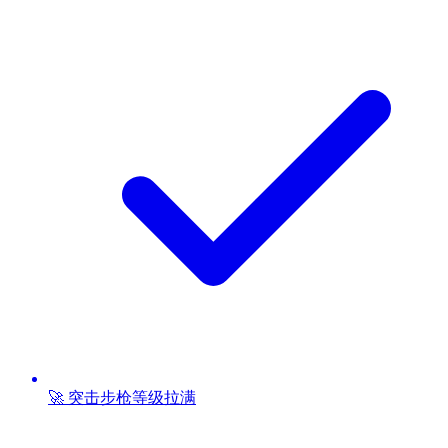
🚀 突击步枪等级拉满