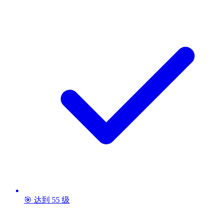
🎯 达到 55 级