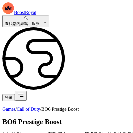
BoostRoyal
查找您的游戏、服务...
登录
Games
/
Call of Duty
/
BO6 Prestige Boost
BO6 Prestige Boost