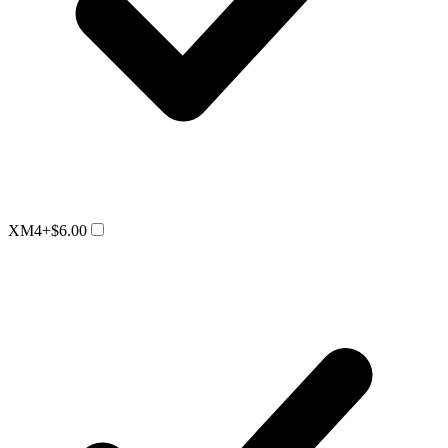
XM4
+$6.00