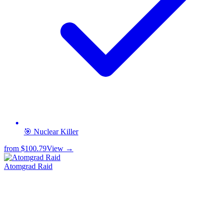
🎯 Nuclear Killer
from
$100.79
View →
Atomgrad Raid