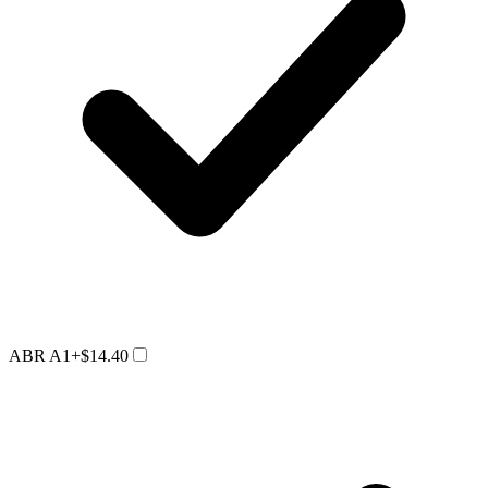
ABR A1
+$14.40