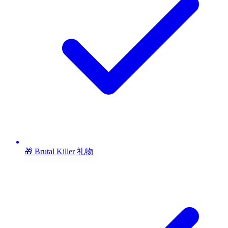
🎁 Brutal Killer 礼物