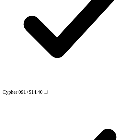
Cypher 091
+$14.40