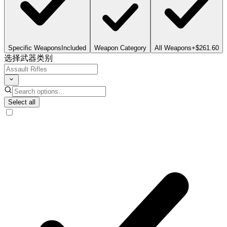
Specific Weapons
Included
Weapon Category
All Weapons
+$261.60
选择武器类别
Select all