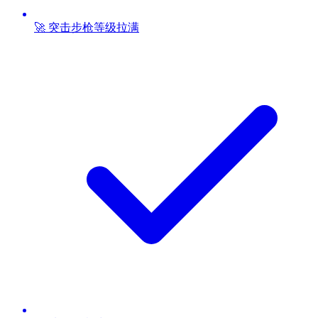
🚀 突击步枪等级拉满