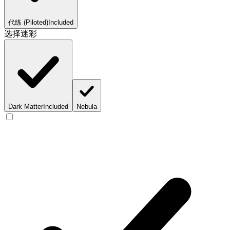
代练 (Piloted)
Included
选择迷彩
Dark Matter
Included
Nebula